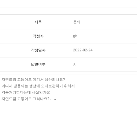
제목
문의
작성자
gh
작성일자
2022-02-24
답변여부
X
자연드림 고등어도 여기서 생산되나요?
어디서 냉동되는 생선에 오래보관하기 위해서
약품처리한다는데 사실인가요
자연드림 고등어도 그러나요?ㅠㅠ