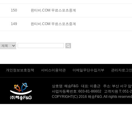
150
윈티비.COM 무료스포츠중계
149
윈티비.COM 무료스포츠중계
개인정보보호정책
서비스이용약관
이메일무단수집거부
관리자로그
상호명: 해송F&G 대표: 이충근 주소: 부산 서구 
사업자등록번호: 603-81-86602 고객지원 T: 051-231-
COPYRIGHT(C) 2016 해송F&G. All rights reserv