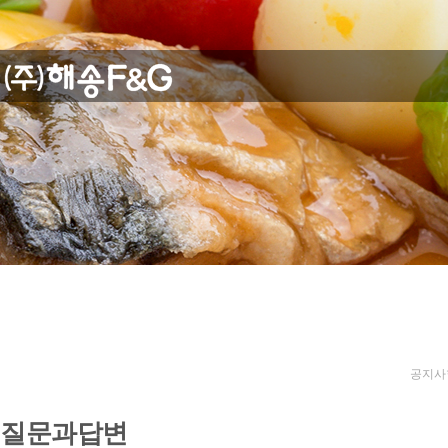
공지사
질문과답변